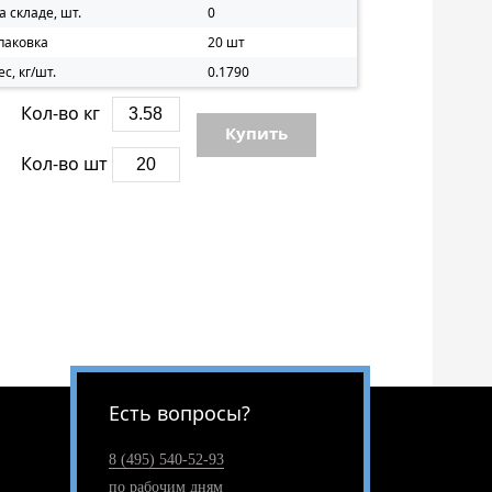
а складе, шт.
0
паковка
20 шт
ес, кг/шт.
0.1790
Кол-во кг
Купить
Кол-во шт
Есть вопросы?
8 (495) 540-52-93
по рабочим дням