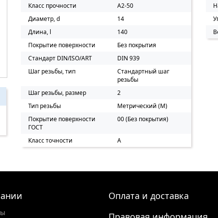
Класс прочности
A2-50
Н
Диаметр, d
14
У
Длина, l
140
В
Покрытие поверхности
Без покрытия
Стандарт DIN/ISO/ART
DIN 939
Шаг резьбы, тип
Стандартный шаг
резьбы
Шаг резьбы, размер
2
Тип резьбы
Метрический (M)
Покрытие поверхности
00 (Без покрытия)
ГОСТ
Класс точности
A
пании
Оплата и доставка
ты
Правовая информация