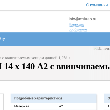
О компании
info@mskrep.ru
Написать
сообщение
йту
 с ввинчиваемым концом длиной 1,25d
/
14 х 140 А2 с ввинчиваемы
Подробные характеристики
О
Материал
A2
А