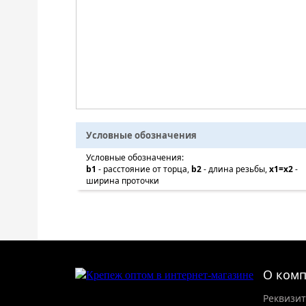
Условные обозначения
Условные обозначения:
b1
- расстояние от торца,
b2
- длина резьбы,
x1=x2
-
ширина проточки
О ком
Реквизи