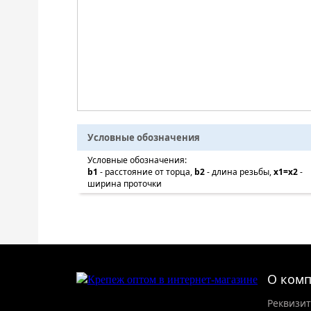
Условные обозначения
Условные обозначения:
b1
- расстояние от торца,
b2
- длина резьбы,
x1=x2
-
ширина проточки
О ком
Реквизи