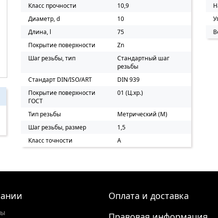
Класс прочности
10,9
Н
Диаметр, d
10
У
Длина, l
75
В
Покрытие поверхности
Zn
Шаг резьбы, тип
Стандартный шаг
резьбы
Стандарт DIN/ISO/ART
DIN 939
Покрытие поверхности
01 (Ц.хр.)
ГОСТ
Тип резьбы
Метрический (M)
Шаг резьбы, размер
1,5
Класс точности
A
пании
Оплата и доставка
ты
Правовая информация