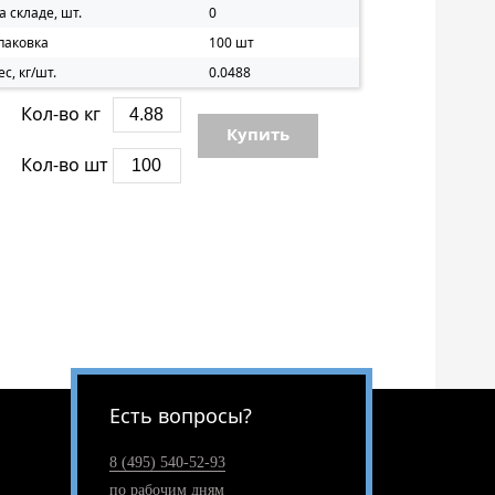
а складе, шт.
0
паковка
100 шт
ес, кг/шт.
0.0488
Кол-во кг
Купить
Кол-во шт
Есть вопросы?
8 (495) 540-52-93
по рабочим дням