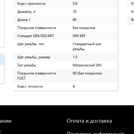
Класс прочности
5,8
Н
Диаметр, d
10
У
Длина, l
60
В
Покрытие поверхности
Без покрытия
Стандарт DIN/ISO/ART
DIN 939
Шаг резьбы, тип
Стандартный шаг
резьбы
Шаг резьбы, размер
1,5
Тип резьбы
Метрический (M)
Покрытие поверхности
00 (Без покрытия)
ГОСТ
Класс точности
A
ании
Оплата и доставка
ы
Правовая информация