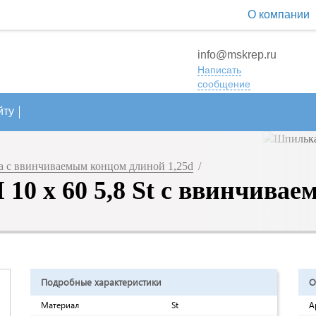
О компании
info@mskrep.ru
Написать
сообщение
йту
 с ввинчиваемым концом длиной 1,25d
/
10 х 60 5,8 St с ввинчивае
Подробные характеристики
О
Материал
St
А