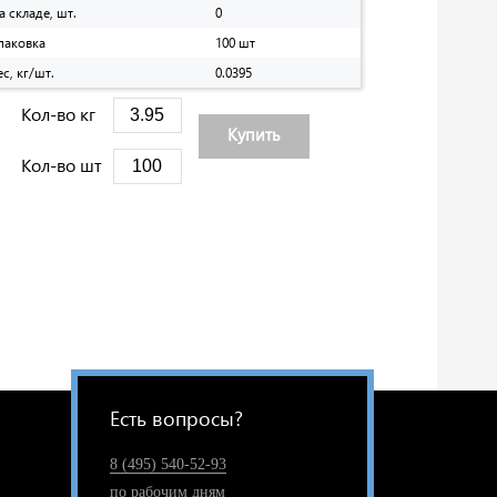
а складе, шт.
0
паковка
100 шт
ес, кг/шт.
0.0395
Кол-во кг
Купить
Кол-во шт
Есть вопросы?
8 (495) 540-52-93
по рабочим дням