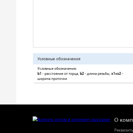
Условные обозначения
Условные обозначения:
b1
- расстояние от торца,
b2
- длина резьбы,
x1=x2
-
ширина проточки
О комп
Реквизит