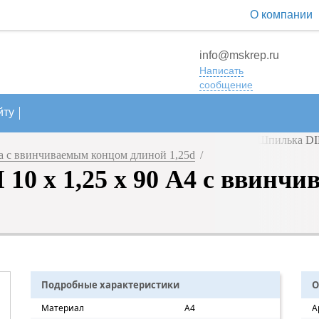
О компании
info@mskrep.ru
Написать
сообщение
йту
 с ввинчиваемым концом длиной 1,25d
/
10 х 1,25 х 90 А4 с ввинчи
Подробные характеристики
О
Материал
A4
А