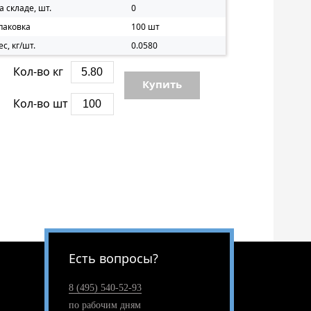
а складе, шт.
0
паковка
100 шт
ес, кг/шт.
0.0580
Кол-во кг
Купить
Кол-во шт
Есть вопросы?
8 (495) 540-52-93
по рабочим дням