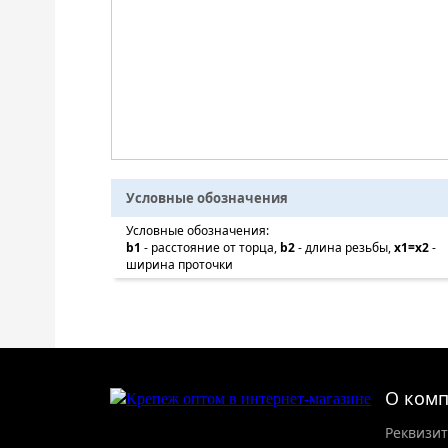
Условные обозначения
Условные обозначения:
b1
- расстояние от торца,
b2
- длина резьбы,
x1=x2
-
ширина проточки
О ком
Реквизи