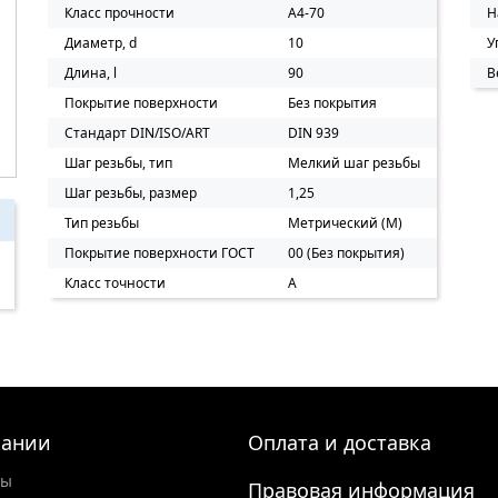
Класс прочности
A4-70
Н
Диаметр, d
10
У
Длина, l
90
В
Покрытие поверхности
Без покрытия
Стандарт DIN/ISO/ART
DIN 939
Шаг резьбы, тип
Мелкий шаг резьбы
Шаг резьбы, размер
1,25
Тип резьбы
Метрический (M)
Покрытие поверхности ГОСТ
00 (Без покрытия)
Класс точности
A
пании
Оплата и доставка
ты
Правовая информация