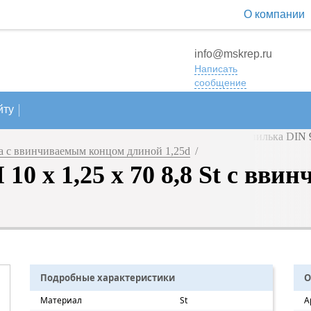
О компании
info@mskrep.ru
Написать
сообщение
йту
 с ввинчиваемым концом длиной 1,25d
/
0 х 1,25 х 70 8,8 St с вв
Подробные характеристики
О
Материал
St
А