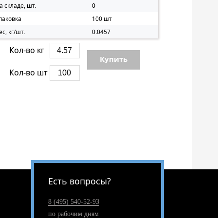
а складе, шт.
0
паковка
100 шт
ес, кг/шт.
0.0457
Кол-во кг
Купить
Кол-во шт
Есть вопросы?
8 (495) 540-52-93
по рабочим дням