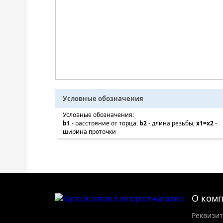
Условные обозначения
Условные обозначения:
b1
- расстояние от торца,
b2
- длина резьбы,
x1=x2
-
ширина проточки
О ком
Реквизи