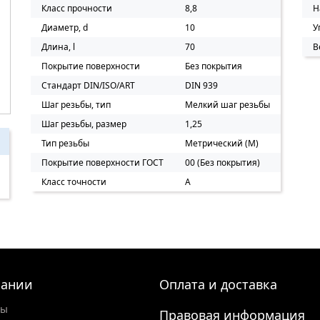
Класс прочности
8,8
Н
Диаметр, d
10
У
Длина, l
70
В
Покрытие поверхности
Без покрытия
Стандарт DIN/ISO/ART
DIN 939
Шаг резьбы, тип
Мелкий шаг резьбы
Шаг резьбы, размер
1,25
Тип резьбы
Метрический (M)
Покрытие поверхности ГОСТ
00 (Без покрытия)
Класс точности
A
пании
Оплата и доставка
ты
Правовая информация