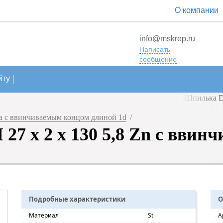
О компании
info@mskrep.ru
Написать
сообщение
йту
 с ввинчиваемым концом длиной 1d
/
27 х 2 х 130 5,8 Zn с ввин
Подробные характеристики
О
Материал
St
А