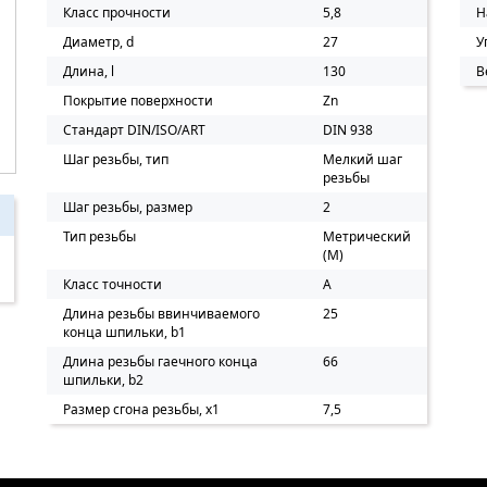
Класс прочности
5,8
Н
Диаметр, d
27
У
Длина, l
130
В
Покрытие поверхности
Zn
Стандарт DIN/ISO/ART
DIN 938
Шаг резьбы, тип
Мелкий шаг
резьбы
Шаг резьбы, размер
2
Тип резьбы
Метрический
(M)
Класс точности
A
Длина резьбы ввинчиваемого
25
конца шпильки, b1
Длина резьбы гаечного конца
66
шпильки, b2
Размер сгона резьбы, х1
7,5