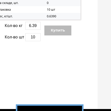
а складе, шт.
0
паковка
10 шт
ес, кг/шт.
0.6390
Кол-во кг
Купить
Кол-во шт