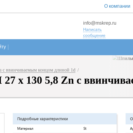
О компании
info@mskrep.ru
Написать
сообщение
йту
 с ввинчиваемым концом длиной 1d
/
27 х 130 5,8 Zn с ввинчив
Подробные характеристики
О
Материал
St
А