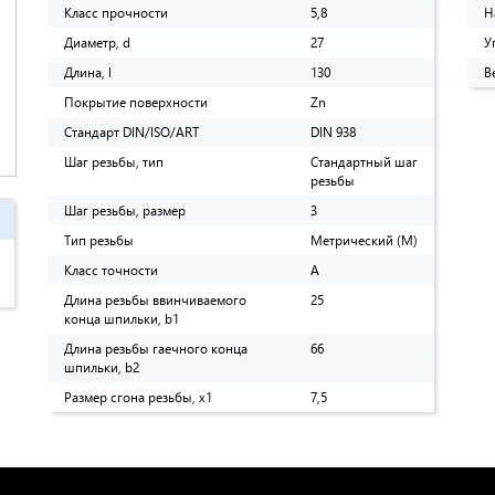
Класс прочности
5,8
Н
Диаметр, d
27
У
Длина, l
130
В
Покрытие поверхности
Zn
Стандарт DIN/ISO/ART
DIN 938
Шаг резьбы, тип
Стандартный шаг
резьбы
Шаг резьбы, размер
3
Тип резьбы
Метрический (M)
Класс точности
A
Длина резьбы ввинчиваемого
25
конца шпильки, b1
Длина резьбы гаечного конца
66
шпильки, b2
Размер сгона резьбы, х1
7,5