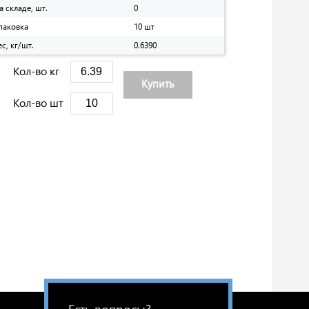
а складе, шт.
0
паковка
10 шт
ес, кг/шт.
0.6390
Кол-во кг
Купить
Кол-во шт
Есть вопросы?