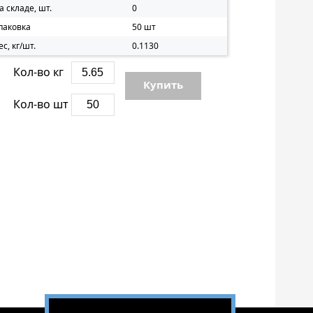
а складе, шт.
0
паковка
50 шт
ес, кг/шт.
0.1130
Кол-во кг
Купить
Кол-во шт