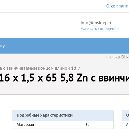
О компани
info@mskrep.ru
Написать сообщение
йту
а с ввинчиваемым концом длиной 1d
/
6 х 1,5 х 65 5,8 Zn с ввин
Подробные характеристики
О
Материал
St
А