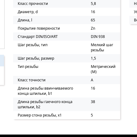
Класс прочности
5,8
Н
Диаметр, d
16
У
Длина, l
65
В
Покрытие поверхности
Zn
Стандарт DIN/ISO/ART
DIN 938
Шаг резьбы, тип
Мелкий шаг
резьбы
Шаг резьбы, размер
1,5
Тип резьбы
Метрический
(M)
Класс точности
A
Длина резьбы ввинчиваемого
16
конца шпильки, b1
Длина резьбы гаечного конца
38
шпильки, b2
Размер сгона резьбы, х1
5