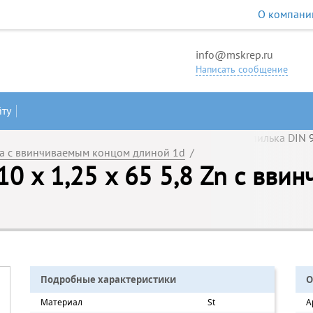
О компани
info@mskrep.ru
Написать сообщение
йту
а с ввинчиваемым концом длиной 1d
/
0 х 1,25 х 65 5,8 Zn с вви
Подробные характеристики
О
Материал
St
А