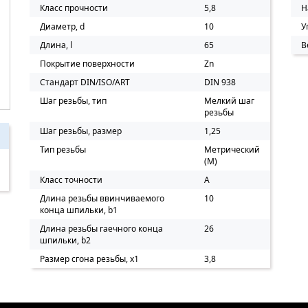
Класс прочности
5,8
Н
Диаметр, d
10
У
Длина, l
65
В
Покрытие поверхности
Zn
Стандарт DIN/ISO/ART
DIN 938
Шаг резьбы, тип
Мелкий шаг
резьбы
Шаг резьбы, размер
1,25
Тип резьбы
Метрический
(M)
Класс точности
A
Длина резьбы ввинчиваемого
10
конца шпильки, b1
Длина резьбы гаечного конца
26
шпильки, b2
Размер сгона резьбы, х1
3,8