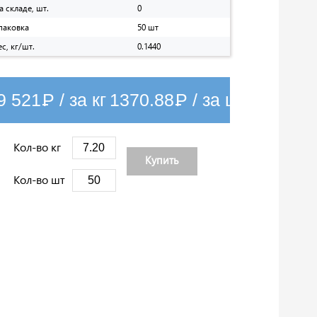
а складе, шт.
0
паковка
50 шт
ес, кг/шт.
0.1440
9 521
Р
/ за кг
1370.88
Р
/ за шт
Кол-во кг
Купить
Кол-во шт