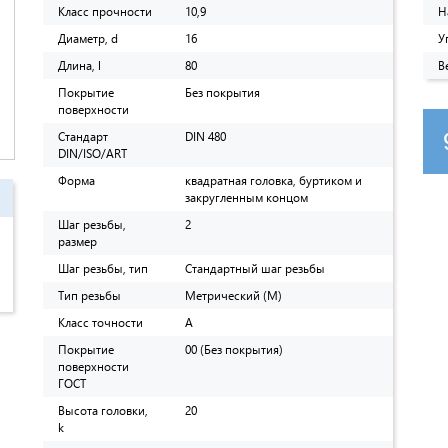
Класс прочности
10,9
Н
Диаметр, d
16
У
Длина, l
80
В
Покрытие
Без покрытия
поверхности
Стандарт
DIN 480
DIN/ISO/ART
Форма
квадратная головка, буртиком и
закругленным концом
Шаг резьбы,
2
размер
Шаг резьбы, тип
Стандартный шаг резьбы
Тип резьбы
Метрический (M)
Класс точности
A
Покрытие
00 (Без покрытия)
поверхности
ГОСТ
Высота головки,
20
k