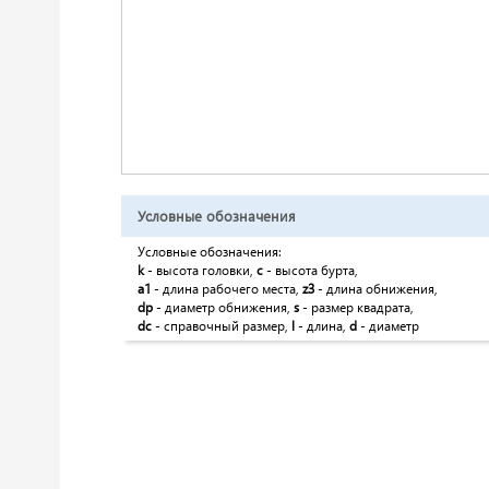
Условные обозначения
Условные обозначения:
k
- высота головки,
c
- высота бурта,
a1
- длина рабочего места,
z3
- длина обнижения,
dp
- диаметр обнижения,
s
- размер квадрата,
dc
- справочный размер,
l
- длина,
d
- диаметр