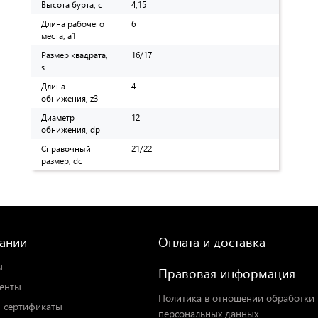
Высота бурта, c
4,15
Длина рабочего
6
места, a1
Размер квадрата,
16/17
s
Длина
4
обнижения, z3
Диаметр
12
обнижения, dp
Справочный
21/22
размер, dc
ании
Оплата и доставка
ы
Правовая информация
енты
Политика в отношении обработки
 сертификаты
персональных данных