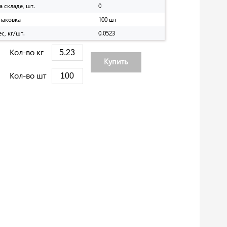
а складе, шт.
0
паковка
100 шт
ес, кг/шт.
0.0523
Кол-во кг
Купить
Кол-во шт