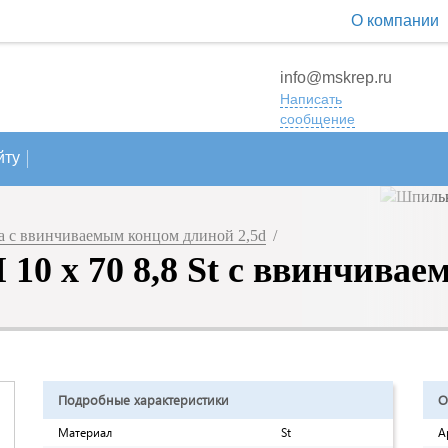
О компании
info@mskrep.ru
Написать
сообщение
йту
 с ввинчиваемым концом длиной 2,5d
/
0 х 70 8,8 St с ввинчивае
Подробные характеристики
О
Материал
St
А