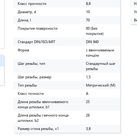
Класс прочности
8,8
Н
Диаметр, d
10
У
Длина, l
70
В
Покрытие поверхности
00 (Без
покрытия)
Стандарт DIN/ISO/ART
DIN 940
Форма
с ввинчиваемым
концом
Шаг резьбы, тип
Стандартный шаг
резьбы
Шаг резьбы, размер
1,5
Тип резьбы
Метрический (M)
Класс точности
A
Длина резьбы ввинчиваемого
25
конца шпильки, b1
Длина резьбы гаечного конца
26
шпильки, b2
Размер сгона резьбы, х1
3,8