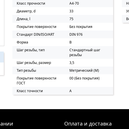
Класс прочности
A4-70
Н
Диаметр, d
33
У
Длина, l
75
В
Покрытие поверхности
Без покрытия
Стандарт DIN/ISO/ART
DIN 976
Форма
B
Шаг резьбы, тип
Стандартный шаг
резьбы
Шаг резьбы, размер
3,5
Тип резьбы
Метрический (M)
Покрытие поверхности
00 (Без покрытия)
ГОСТ
Класс точности
A
пании
Оплата и доставка