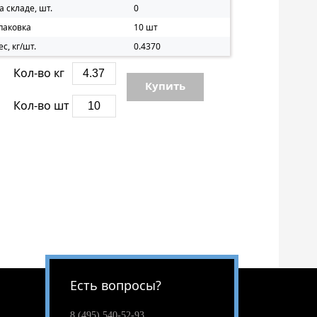
а складе, шт.
0
паковка
10 шт
ес, кг/шт.
0.4370
Кол-во кг
Купить
Кол-во шт
Есть вопросы?
8 (495) 540-52-93