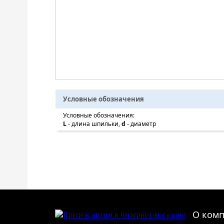
Условные обозначения
Условные обозначения:
L
- длина шпильки,
d
- диаметр
О ком