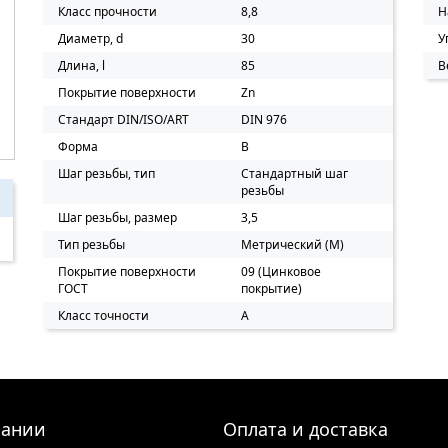
Класс прочности
8,8
Н
Диаметр, d
30
У
Длина, l
85
В
Покрытие поверхности
Zn
Стандарт DIN/ISO/ART
DIN 976
Форма
B
Шаг резьбы, тип
Стандартный шаг
резьбы
Шаг резьбы, размер
3,5
Тип резьбы
Метрический (M)
Покрытие поверхности
09 (Цинковое
ГОСТ
покрытие)
Класс точности
A
пании
Оплата и доставка