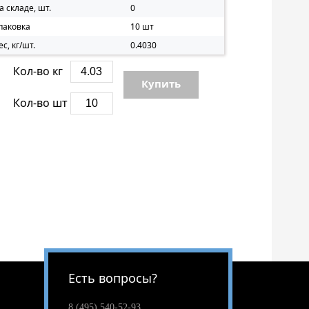
а складе, шт.
0
паковка
10 шт
ес, кг/шт.
0.4030
Кол-во кг
Купить
Кол-во шт
Есть вопросы?
8 (495) 540-52-93