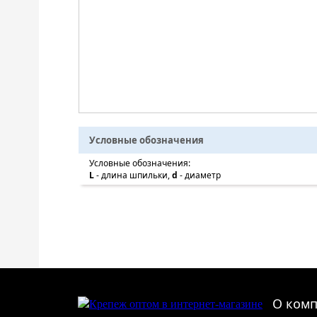
Условные обозначения
Условные обозначения:
L
- длина шпильки,
d
- диаметр
О ком