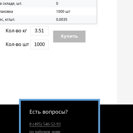
а складе, шт.
0
паковка
1000 шт
ес, кг/шт.
0.0035
Кол-во кг
Купить
Кол-во шт
Есть вопросы?
8 (495) 540-52-93
по рабочим дням