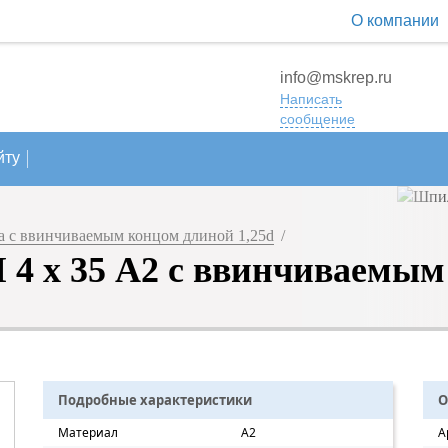
О компании
info@mskrep.ru
Написать
сообщение
йту
 с ввинчиваемым концом длиной 1,25d
/
4 х 35 А2 с ввинчиваемым 
Подробные характеристики
О
Материал
A2
А