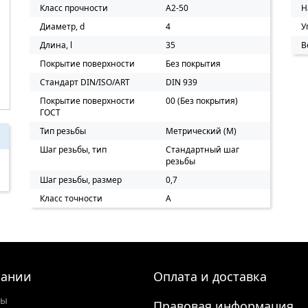
Класс прочности
A2-50
Н
Диаметр, d
4
У
Длина, l
35
В
Покрытие поверхности
Без покрытия
Стандарт DIN/ISO/ART
DIN 939
Покрытие поверхности
00 (Без покрытия)
ГОСТ
Тип резьбы
Метрический (M)
Шаг резьбы, тип
Стандартный шаг
резьбы
Шаг резьбы, размер
0,7
Класс точности
A
пании
Оплата и доставка
ты
Правовая информация