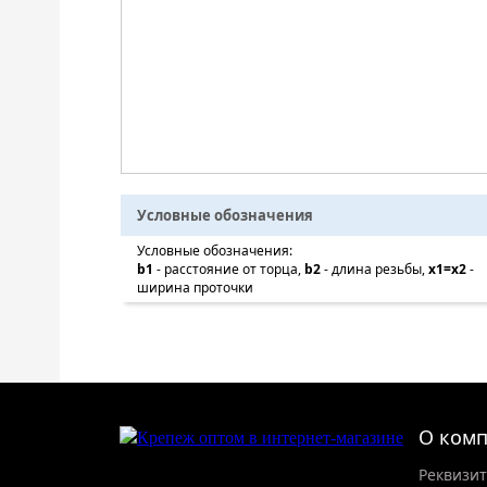
Условные обозначения
Условные обозначения:
b1
- расстояние от торца,
b2
- длина резьбы,
x1=x2
-
ширина проточки
О ком
Реквизи