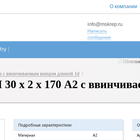
О компании
info@mskrep.ru
Написать
сообщение
йту
 с ввинчиваемым концом длиной 1d
/
30 х 2 х 170 A2 с ввинчив
Подробные характеристики
О
Материал
A2
А