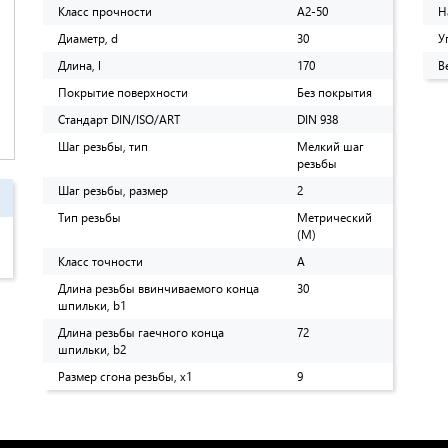
Класс прочности
A2-50
Н
Диаметр, d
30
У
Длина, l
170
В
Покрытие поверхности
Без покрытия
Стандарт DIN/ISO/ART
DIN 938
Шаг резьбы, тип
Мелкий шаг
резьбы
Шаг резьбы, размер
2
Тип резьбы
Метрический
(M)
Класс точности
A
Длина резьбы ввинчиваемого конца
30
шпильки, b1
Длина резьбы гаечного конца
72
шпильки, b2
Размер сгона резьбы, х1
9