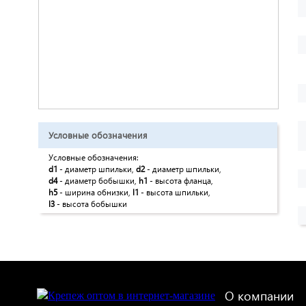
Условные обозначения
Условные обозначения:
d1
- диаметр шпильки,
d2
- диаметр шпильки,
d4
- диаметр бобышки,
h1
- высота фланца,
h5
- ширина обнизки,
l1
- высота шпильки,
l3
- высота бобышки
О компании